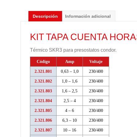
Descripción
Información adicional
KIT TAPA CUENTA HOR
Térmico SKR3 para presostatos condor.
Código
Amp
Voltaje
2.321.801
0,63 – 1,0
230/400
2.321.802
1,0 – 1,6
230/400
2.321.803
1,6 – 2,5
230/400
2.321.804
2,5 – 4
230/400
2.321.805
4 – 6
230/400
2.321.806
6,3 – 10
230/400
2.321.807
10 – 16
230/400