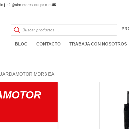
pain | info@aircompressormpc.com
|
Búsqueda
PR
de
productos
BLOG
CONTACTO
TRABAJA CON NOSOTROS
GUARDAMOTOR MDR3 EA
AMOTOR