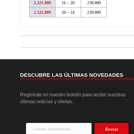
2.321.808
16 – 20
230/400
2.321.809
20 – 24
230/400
DESCUBRE LAS ÚLTIMAS NOVEDADES
Regístrate en nuestro boletín para recibir nuestras
últimas noticias y ofertas.
Enviar