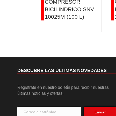
SOR
COMPRESOR
RICO SNV-
BICILINDRICO SNV
10025M (100 L)
DESCUBRE LAS ÚLTIMAS NOVEDADES
Regístrate en nuestro boletín para recibir nuestras
últimas noticias y ofertas.
Enviar