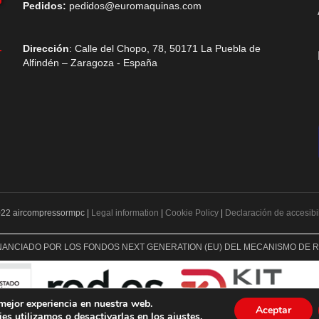
Pedidos:
pedidos@euromaquinas.com
Dirección
: Calle del Chopo, 78, 50171 La Puebla de
Alfindén – Zaragoza - España
22 aircompressormpc |
Legal information
|
Cookie Policy
|
Declaración de accesibi
INANCIADO POR LOS FONDOS NEXT GENERATION (EU) DEL MECANISMO DE 
 mejor experiencia en nuestra web.
Aceptar
es utilizamos o desactivarlas en los
ajustes
.