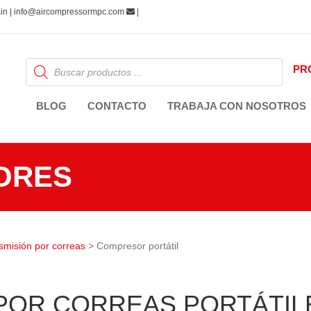
pain | info@aircompressormpc.com
|
Búsqueda
PR
de
productos
BLOG
CONTACTO
TRABAJA CON NOSOTROS
ORES
smisión por correas
> Compresor portátil
OR CORREAS PORTÁTIL