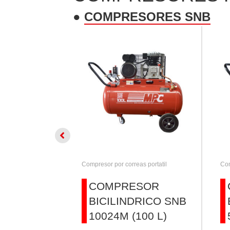
●
COMPRESORES SNB
s portatil
Compresor por correas portatil
Com
SOR
COMPRESOR
RICO SNB
BICILINDRICO SNB
 L)
10024M (100 L)