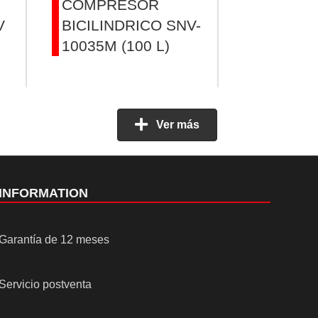
COMPRESOR
COMPR
V
BICILINDRICO SNV-
BICILIN
10035M (100 L)
20035M
Ver más
INFORMATION
Garantía de 12 meses
Servicio postventa