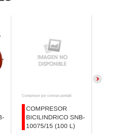
Compresor por correas portatil
Compresor por corre
COMPRESOR
COMPR
B-
BICILINDRICO SNB-
BICILIN
10075/15 (100 L)
10056 (1