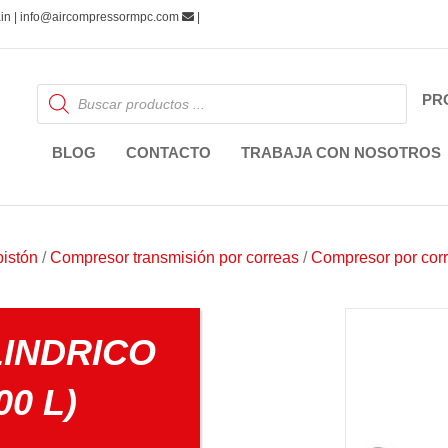
pain | info@aircompressormpc.com
|
Búsqueda
PR
de
productos
BLOG
CONTACTO
TRABAJA CON NOSOTROS
istón
/
Compresor transmisión por correas
/
Compresor por corre
INDRICO
00 L)