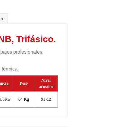
as
B, Trifásico.
abajos profesionales.
 térmica.
Nivel
encia
Peso
acústico
1,5Kw
64 Kg
91 dB