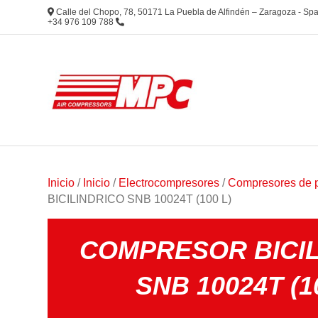
Calle del Chopo, 78, 50171 La Puebla de Alfindén – Zaragoza - S
+34 976 109 788
Inicio
/
Inicio
/
Electrocompresores
/
Compresores de p
BICILINDRICO SNB 10024T (100 L)
COMPRESOR BICIL
SNB 10024T (1