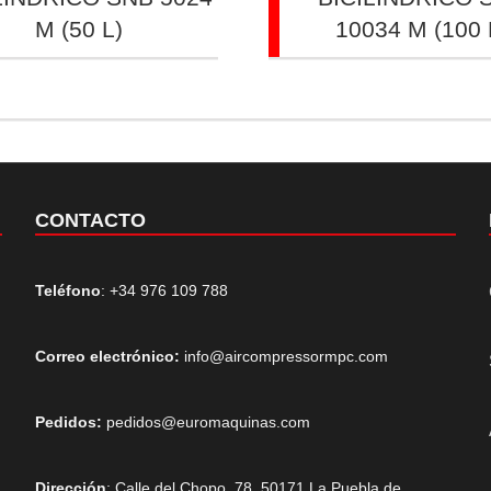
M (50 L)
10034 M (100 
CONTACTO
Teléfono
: +34 976 109 788
Correo electrónico:
info@aircompressormpc.com
Pedidos:
pedidos@euromaquinas.com
Dirección
: Calle del Chopo, 78, 50171 La Puebla de