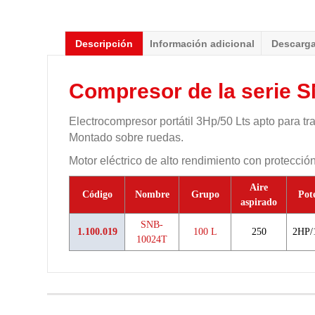
Descripción
Información adicional
Descarg
Compresor de la serie SN
Electrocompresor portátil 3Hp/50 Lts apto para tr
Montado sobre ruedas.
Motor eléctrico de alto rendimiento con protección
Aire
Código
Nombre
Grupo
Pot
aspirado
SNB-
1.100.019
100 L
250
2HP/
10024T