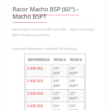
Racor
Macho BSP (60°) –
Macho BSPT
Racor macho con rosca BSP cono 60° – macho con rosca
BSPT en acero al carbono.
Para más información consultar ficha técnica.
REFERENCIA
ROSCA
ROSCA
2.425.012
1/4″
1/4″
BSP
BSPT
2.425.013
3/8″
3/8″
BSP
BSPT
2.425.014
1/2″
1/2″
BSP
BSPT
2.425.015
3/4″
3/4″