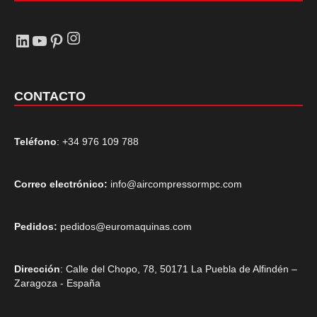
Instagram
LinkedIn
YouTube
Pinterest
CONTACTO
Teléfono
: +34 976 109 788
Correo electrónico:
info@aircompressormpc.com
Pedidos:
pedidos@euromaquinas.com
Dirección
: Calle del Chopo, 78, 50171 La Puebla de Alfindén –
Zaragoza - España