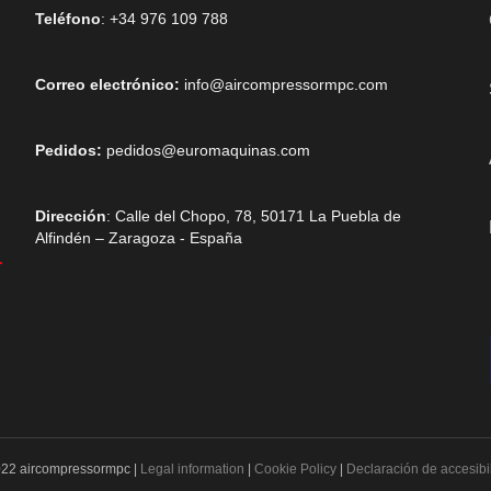
Teléfono
: +34 976 109 788
Correo electrónico:
info@aircompressormpc.com
Pedidos:
pedidos@euromaquinas.com
Dirección
: Calle del Chopo, 78, 50171 La Puebla de
Alfindén – Zaragoza - España
22 aircompressormpc |
Legal information
|
Cookie Policy
|
Declaración de accesibi