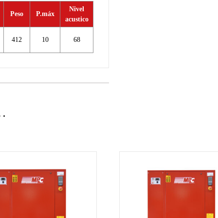
Nivel
Peso
P.máx
acustico
412
10
68
…