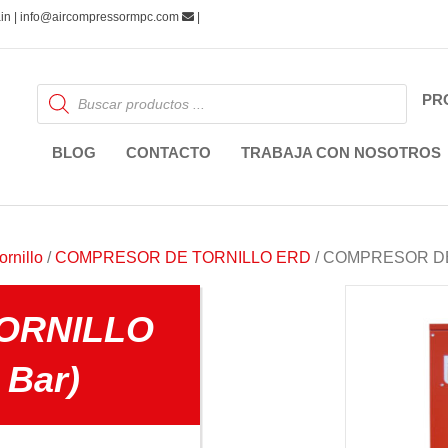
pain | info@aircompressormpc.com
|
Búsqueda
PR
de
productos
BLOG
CONTACTO
TRABAJA CON NOSOTROS
rnillo
/
COMPRESOR DE TORNILLO ERD
/ COMPRESOR DE 
ORNILLO
 Bar)