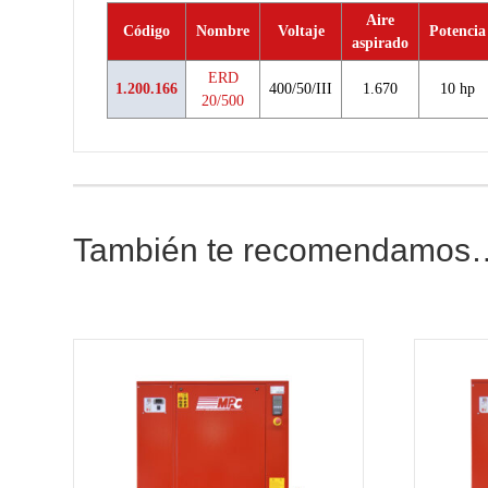
Aire
Código
Nombre
Voltaje
Potencia
aspirado
ERD
1.200.166
400/50/III
1.670
10 hp
20/500
También te recomendamos