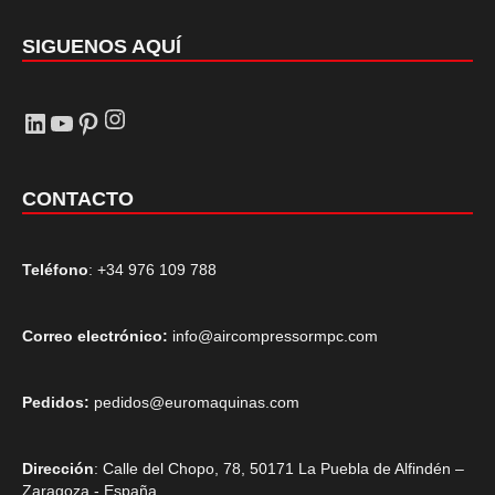
SIGUENOS AQUÍ
Instagram
LinkedIn
YouTube
Pinterest
CONTACTO
Teléfono
: +34 976 109 788
Correo electrónico:
info@aircompressormpc.com
Pedidos:
pedidos@euromaquinas.com
Dirección
: Calle del Chopo, 78, 50171 La Puebla de Alfindén –
Zaragoza - España