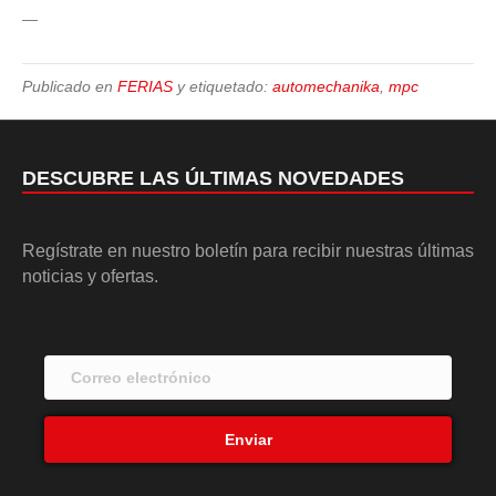
—
Publicado en
FERIAS
y etiquetado:
automechanika
,
mpc
DESCUBRE LAS ÚLTIMAS NOVEDADES
Regístrate en nuestro boletín para recibir nuestras últimas
noticias y ofertas.
Enviar