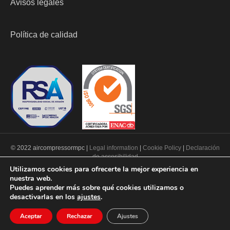
Avisos legales
Política de calidad
© 2022 aircompressormpc |
Legal information
|
Cookie Policy
|
Declaración
de accesibilidad
Utilizamos cookies para ofrecerte la mejor experiencia en
nuestra web.
PROGRAMA KIT DIGITAL COFINANCIADO POR LOS FONDOS NEXT
Puedes aprender más sobre qué cookies utilizamos o
GENERATION (EU) DEL MECANISMO DE RECUPERACIÓN Y
desactivarlas en los
ajustes
.
RESILENCIA
Aceptar
Rechazar
Ajustes