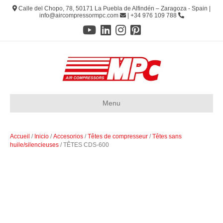
Calle del Chopo, 78, 50171 La Puebla de Alfindén – Zaragoza - Spain |
info@aircompressormpc.com
| +34 976 109 788
Menu
Accueil
/
Inicio
/
Accesorios
/
Têtes de compresseur
/
Têtes sans
huile/silencieuses
/ TÊTES CDS-600