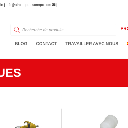
pain | info@aircompressormpc.com
|
Recherche
PR
de
produits
BLOG
CONTACT
TRAVAILLER AVEC NOUS
UES