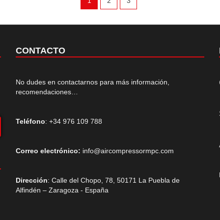
1
2
3
CONTACTO
No dudes en contactarnos para más información,
recomendaciones…
Teléfono
: +34 976 109 788
Correo electrónico:
info@aircompressormpc.com
Dirección
: Calle del Chopo, 78, 50171 La Puebla de
Alfindén – Zaragoza - España