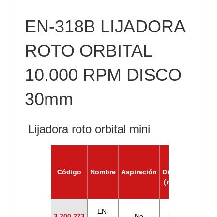
EN-318B LIJADORA
ROTO ORBITAL
10.000 RPM DISCO
30mm
Lijadora roto orbital mini
Ø
Código
Nombre
Aspiración
Disco
R.p.m
(mm)
EN-
3.200.273
No
30
10.000