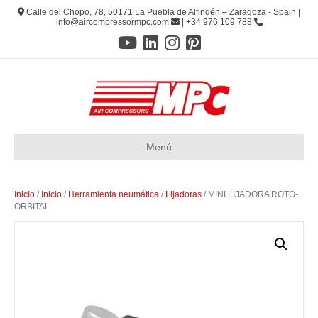
Calle del Chopo, 78, 50171 La Puebla de Alfindén – Zaragoza - Spain |
info@aircompressormpc.com
| +34 976 109 788
Menú
Inicio
/
Inicio
/
Herramienta neumática
/
Lijadoras
/ MINI LIJADORA ROTO-
ORBITAL